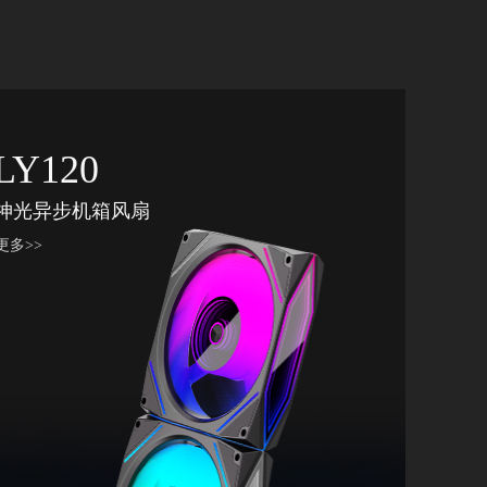
LY120
神光异步机箱风扇
更多>>