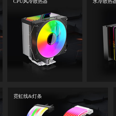
CPU风冷散热器
水冷散热
霓虹线&灯条
涵盖塔式和下压式两种主流类型，温显
拥有温显版、
版、透镜版等，款式丰富，能够为日常
快速有效地为 
办公、家用电脑提供稳定可靠的散热保